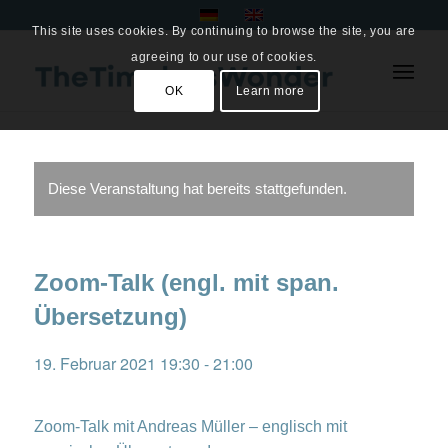
This site uses cookies. By continuing to browse the site, you are
agreeing to our use of cookies.
OK
Learn more
Diese Veranstaltung hat bereits stattgefunden.
Zoom-Talk (engl. mit span.
Übersetzung)
19. Februar 2021 19:30
-
21:00
Zoom-Talk mit Andreas Müller – englisch mit