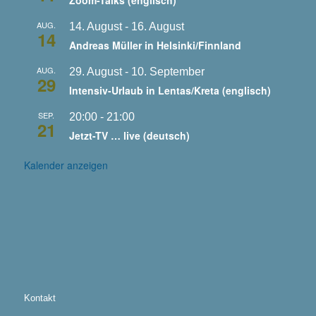
Zoom-Talks (englisch)
AUG.
14. August
-
16. August
14
Andreas Müller in Helsinki/Finnland
AUG.
29. August
-
10. September
29
Intensiv-Urlaub in Lentas/Kreta (englisch)
SEP.
20:00
-
21:00
21
Jetzt-TV … live (deutsch)
Kalender anzeigen
Kontakt