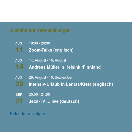
Anstehende Veranstaltungen
19:00
-
20:00
AUG.
11
Zoom-Talks (englisch)
14. August
-
16. August
AUG.
14
Andreas Müller in Helsinki/Finnland
29. August
-
10. September
AUG.
29
Intensiv-Urlaub in Lentas/Kreta (englisch)
20:00
-
21:00
SEP.
21
Jetzt-TV … live (deutsch)
Kalender anzeigen