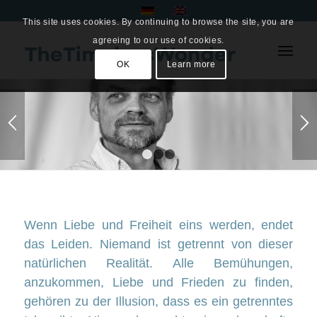
This site uses cookies. By continuing to browse the site, you are
agreeing to our use of cookies.
OK
Learn more
1
2
3
Wenn Liebe und Freiheit eins werden, endet
das Leiden. Niemand ist getrennt von dieser
natürlichen Realität. Alle Bemühungen,
anzukommen, Liebe und Frieden zu finden,
gehören zu der Illusion, dass es ein getrenntes