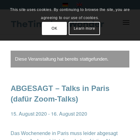
This site uses cookies. By continuing to browse the site, you are
agreeing to our use of cookies.
OK
Learn more
Diese Veranstaltung hat bereits stattgefunden.
ABGESAGT – Talks in Paris
(dafür Zoom-Talks)
15. August 2020
-
16. August 2020
Das Wochenende in Paris muss leider abgesagt