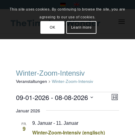
This site uses cookies. By continuing to browse the site, you are
agreeing to our use of cookies.
OK
Learn more
Winter-Zoom-Intensiv
Veranstaltungen
Winter-Zoom-Intensiv
Veranstaltungen
Ansich
09-01-2026
 - 
08-08-2026
Veranst
Liste
Ansicht
Naviga
Datum
Navigat
Januar 2026
wählen.
9. Januar
-
11. Januar
FR.
9
Winter-Zoom-Intensiv (englisch)