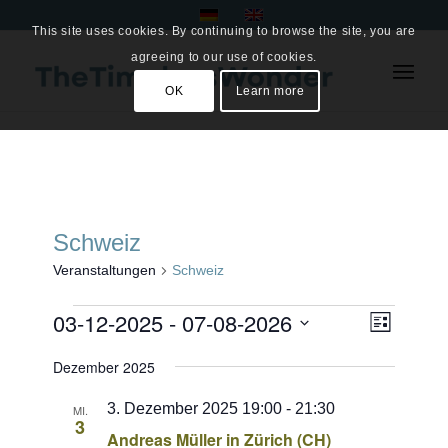
This site uses cookies. By continuing to browse the site, you are
agreeing to our use of cookies.
OK
Learn more
Schweiz
Veranstaltungen
Schweiz
Veranstaltungen
Ansich
03-12-2025
 - 
07-08-2026
Veranst
Liste
Ansicht
Naviga
Datum
Navigat
Dezember 2025
wählen.
3. Dezember 2025 19:00
-
21:30
MI.
3
Andreas Müller in Zürich (CH)