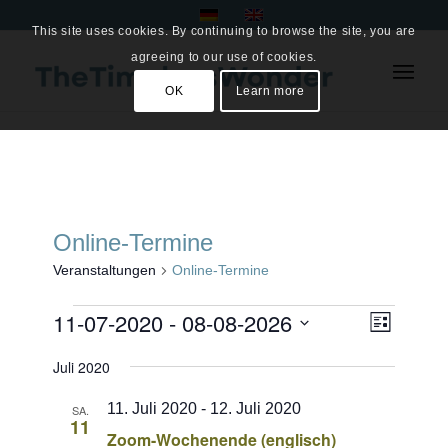
This site uses cookies. By continuing to browse the site, you are
agreeing to our use of cookies.
OK
Learn more
Online-Termine
Veranstaltungen
Online-Termine
Veranstaltungen
Ansich
11-07-2020
 - 
08-08-2026
Veranst
Liste
Ansicht
Naviga
Datum
Navigat
Juli 2020
wählen.
11. Juli 2020
-
12. Juli 2020
SA.
11
Zoom-Wochenende (englisch)