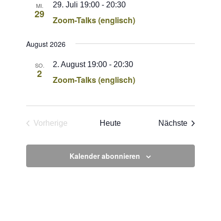
29. Juli 19:00
-
20:30
MI.
29
Zoom-Talks (englisch)
August 2026
2. August 19:00
-
20:30
SO.
2
Zoom-Talks (englisch)
Veransta
Vorherige
Heute
Nächste
Veranstaltungen
Kalender abonnieren