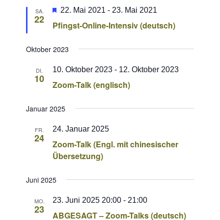
Hervorgehoben
22. Mai 2021
-
23. Mai 2021
SA.
22
Pfingst-Online-Intensiv (deutsch)
Oktober 2023
10. Oktober 2023
-
12. Oktober 2023
DI.
10
Zoom-Talk (englisch)
Januar 2025
24. Januar 2025
FR.
24
Zoom-Talk (Engl. mit chinesischer
Übersetzung)
Juni 2025
23. Juni 2025 20:00
-
21:00
MO.
23
ABGESAGT – Zoom-Talks (deutsch)