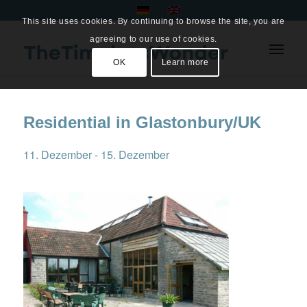
This site uses cookies. By continuing to browse the site, you are
agreeing to our use of cookies.
OK
Learn more
Residential in Glastonbury/UK
11. Dezember
-
15. Dezember