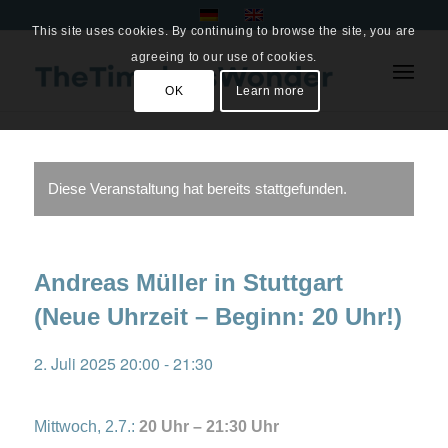
This site uses cookies. By continuing to browse the site, you are
agreeing to our use of cookies.
OK
Learn more
Diese Veranstaltung hat bereits stattgefunden.
Andreas Müller in Stuttgart
(Neue Uhrzeit – Beginn: 20 Uhr!)
2. Juli 2025 20:00
-
21:30
Mittwoch, 2.7.:
20 Uhr – 21:30 Uhr