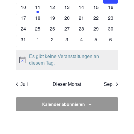
Veranstaltungen
Veranstaltungen
Veranstaltungen
Veranstaltungen
Veranstaltungen
Veranstaltungen
Veranstalt
0
1
0
0
0
0
0
10
11
12
13
14
15
16
Veranstaltungen
Veranstaltung
Veranstaltungen
Veranstaltungen
Veranstaltungen
Veranstaltungen
Veranstaltu
0
0
0
0
0
0
0
17
18
19
20
21
22
23
Veranstaltungen
Veranstaltungen
Veranstaltungen
Veranstaltungen
Veranstaltungen
Veranstaltungen
Veranstaltu
0
0
0
0
0
0
0
24
25
26
27
28
29
30
Veranstaltungen
Veranstaltungen
Veranstaltungen
Veranstaltungen
Veranstaltungen
Veranstaltungen
Veranstaltu
0
0
0
0
0
0
0
31
1
2
3
4
5
6
Veranstaltungen
Veranstaltungen
Veranstaltungen
Veranstaltungen
Veranstaltungen
Veranstaltungen
Veranstalt
Es gibt keine Veranstaltungen an
Hinweis
diesem Tag.
Juli
Dieser Monat
Sep.
Kalender abonnieren