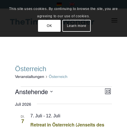
This site uses cookies. By continuing to browse the site, you are
agreeing to our use of cookies.
OK
Learn more
Österreich
Veranstaltungen
Österreich
Veranstaltungen
Ansich
Anstehende
Veranst
Liste
Ansicht
Naviga
Datum
Navigat
Juli 2026
wählen.
7. Juli
-
12. Juli
DI.
7
Retreat in Österreich (Jenseits des