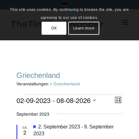
This site uses cookies. By continuing to browse the site, you are
agreeing to our use of cookies.
OK
Learn more
Griechenland
Veranstaltungen
Griechenland
Veranstaltungen
Ansich
02-09-2023
 - 
08-08-2026
Veranst
Liste
Ansicht
Naviga
Datum
Navigat
September 2023
wählen.
Hervorgehoben
2. September 2023
-
9. September
SA.
2
2023