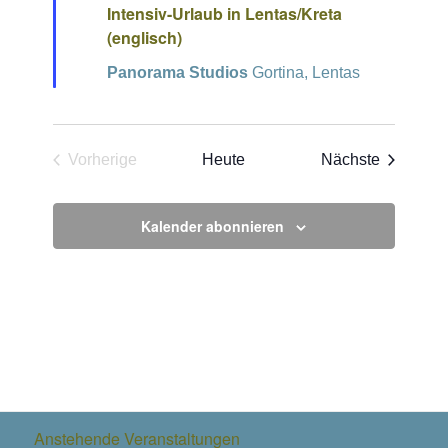
Intensiv-Urlaub in Lentas/Kreta
(englisch)
Panorama Studios
Gortina, Lentas
Veransta
Vorherige
Heute
Nächste
Veranstaltungen
Kalender abonnieren
Anstehende Veranstaltungen